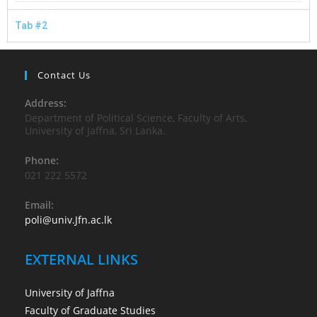
Tab #2
Contact Us
Address:
Department of Political Science, Faculty of Arts,
University of Jaffna, Sri Lanka.
Phone:
021 222 5572
Email:
poli@univ.Jfn.ac.lk
EXTERNAL LINKS
University of Jaffna
Faculty of Graduate Studies