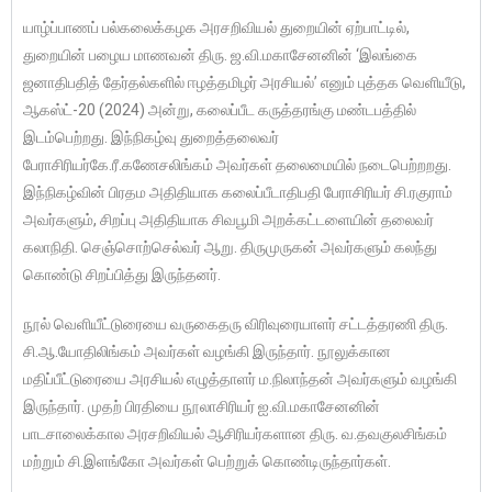
யாழ்ப்பாணப் பல்கலைக்கழக அரசறிவியல் துறையின் ஏற்பாட்டில்,
துறையின் பழைய மாணவன் திரு. ஜ.வி.மகாசேனனின் ‘இலங்கை
ஜனாதிபதித் தேர்தல்களில் ஈழத்தமிழர் அரசியல்’ எனும் புத்தக வெளியீடு,
ஆகஸ்ட்-20 (2024) அன்று, கலைப்பீட கருத்தரங்கு மண்டபத்தில்
இடம்பெற்றது. இந்நிகழ்வு துறைத்தலைவர்
பேராசிரியர்கே.ரீ.கணேசலிங்கம் அவர்கள் தலைமையில் நடைபெற்றறது.
இந்நிகழ்வின் பிரதம அதிதியாக கலைப்பீடாதிபதி பேராசிரியர் சி.ரகுராம்
அவர்களும், சிறப்பு அதிதியாக சிவபூமி அறக்கட்டளையின் தலைவர்
கலாநிதி. செஞ்சொற்செல்வர் ஆறு. திருமுருகன் அவர்களும் கலந்து
கொண்டு சிறப்பித்து இருந்தனர்.
நூல் வெளியீட்டுரையை வருகைதரு விரிவுரையாளர் சட்டத்தரணி திரு.
சி.ஆ.யோதிலிங்கம் அவர்கள் வழங்கி இருந்தார். நூலுக்கான
மதிப்பீட்டுரையை அரசியல் எழுத்தாளர் ம.நிலாந்தன் அவர்களும் வழங்கி
இருந்தார். முதற் பிரதியை நூலாசிரியர் ஐ.வி.மகாசேனனின்
பாடசாலைக்கால அரசறிவியல் ஆசிரியர்களான திரு. வ.தவகுலசிங்கம்
மற்றும் சி.இளங்கோ அவர்கள் பெற்றுக் கொண்டிருந்தார்கள்.