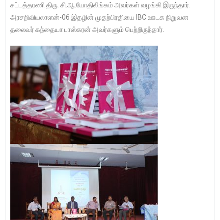
சட்டத்தரணி திரு. சி.ஆ.யோதிலிங்கம் அவர்கள் வழங்கி இருந்தார்.
அரசறிவியலாளன்-06 இதழின் முதற்பிரதியை IBC ஊடக நிறுவன
தலைவர் கந்தையா பாஸ்கரன் அவர்களும் பெற்றிருந்தார்.